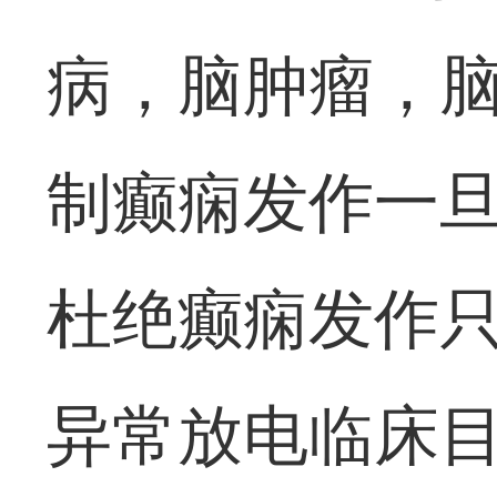
病，脑肿瘤，
制癫痫发作一
杜绝癫痫发作
异常放电临床目