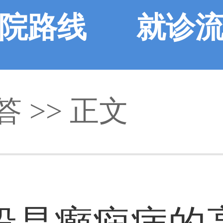
院路线
就诊
答
>> 正文