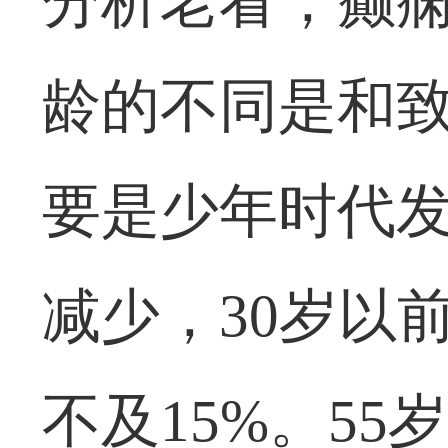
分析老看，癫
龄的不同是和
要是少年时代
减少，30岁以
不及15%。5