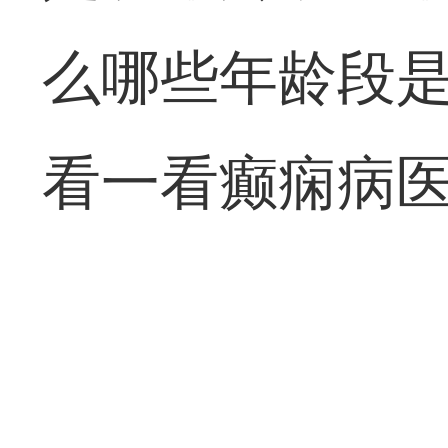
么哪些年龄段
看一看癫痫病