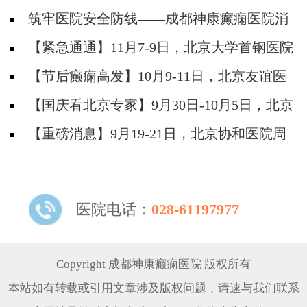
筑牢医院安全防线——成都神康癫痫医院消
防安全培训纪实
【紧急通通】11月7-9日，北京大学首钢医院
神经内科胡颖教授亲临成都会诊，破解癫痫疑难
【节后癫痫高发】10月9-11日，北京友谊医
院陈葵博士免费会诊+治疗援助，破解癫痫难
【国庆看北京专家】9月30日-10月5日，北京
题！
天坛&首钢医院两大专家蓉城亲诊+癫痫大额救
【重磅消息】9月19-21日，北京协和医院周
助，速约！
祥琴教授成都领衔会诊，共筑全年龄段抗癫防
线！
医院电话：
028-61197977
Copyright 成都神康癫痫医院 版权所有
本站如有转载或引用文章涉及版权问题，请速与我们联系