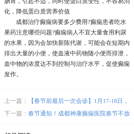
肠胃，引起不适，同时使蛋白质变性，不容易消
化，降低蛋白质营养价值
成都治疗癫痫病要多少费用?癫痫患者吃水
果药注意哪些问题?癫痫病人不宜大量食用利尿
的水果，因为会加快新陈代谢，可能会在短期内
排出大量的小便，使血液中药物随小便而排泄，
血中物的浓度达不到控制与治疗水平，促使癫痫
发作。
上一篇：
【春节前最后一次会诊】1月17-18日，
北京三甲神经内科专家亲临会诊，助力癫痫患者
下一篇：
春节通知！成都神康癫痫医院春节不放
健康过个好年
假，正常接诊!