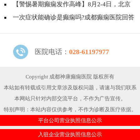
日，北京癫痫名医周立春博士领衔暑期会诊，速
【警惕暑期癫痫发作高峰】8月2-4日，北京
约！
专家领衔多学科会诊，助力患者暑期癫痫攻坚
一次症状能确诊是癫痫吗?成都癫痫医院回答
医院电话：
028-61197977
Copyright 成都神康癫痫医院 版权所有
本站如有转载或引用文章涉及版权问题，请速与我们联系
本网站只针对内部交流平台，不作为广告宣传。
特别声明：本站内容仅供参考，不作为诊断及医疗依据。
平台公司营业执照信息公示
入驻企业营业执照信息公示